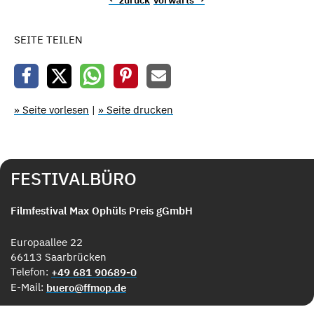
← zurück
vorwärts →
SEITE TEILEN
» Seite vorlesen
|
» Seite drucken
FESTIVALBÜRO
Filmfestival Max Ophüls Preis gGmbH
Europaallee 22
66113 Saarbrücken
Telefon:
+49 681 90689-0
E-Mail:
buero@ffmop.de