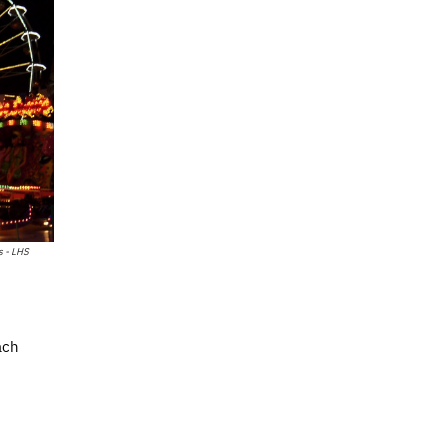
s - LHS
ach