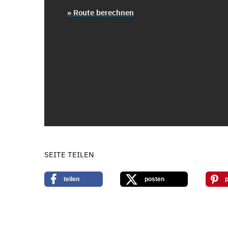
» Route berechnen
SEITE TEILEN
teilen
posten
p