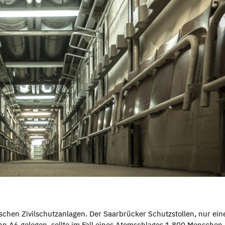
ischen Zivilschutzanlagen. Der Saarbrücker Schutzstollen, nur ein
hn A6 gelegen, sollte im Fall eines Atomschlages 1.800 Menschen