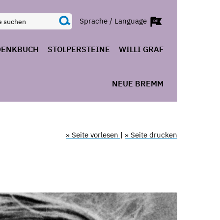
Sprache / Language
DENKBUCH
STOLPERSTEINE
WILLI GRAF
NEUE BREMM
» Seite vorlesen
|
» Seite drucken