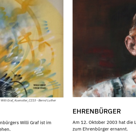
t Willi Graf_Kuenstler_C215 - Bernd Luther
EHRENBÜRGER
Am 12. Oktober 2003 hat die
ürgers Willi Graf ist im
zum Ehrenbürger ernannt.
ehen.