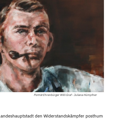
Porträt Ehrenbürger Willi Graf - Juliana Hümpfner
 Landeshauptstadt den Widerstandskämpfer posthum