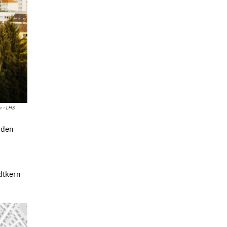
n - LHS
nden
dtkern