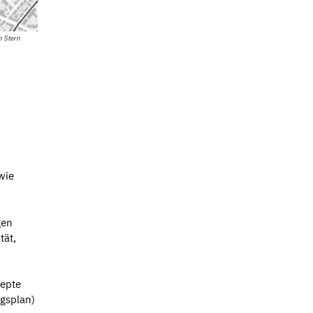
n Stern
wie
gen
tät,
zepte
gsplan)