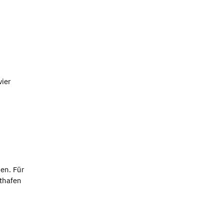
ier
en. Für
sthafen