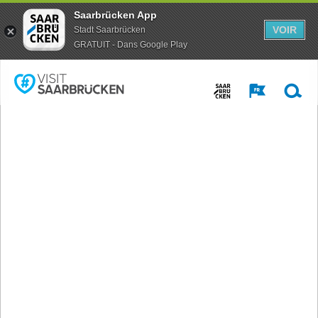
Saarbrücken App
VOIR
Stadt Saarbrücken
GRATUIT - Dans Google Play