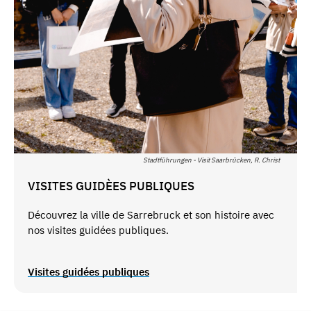
Stadtführungen - Visit Saarbrücken, R. Christ
VISITES GUIDÈES PUBLIQUES
Découvrez
la
ville
de
Sarrebruck
et
son
histoire
avec
nos
visites
guidées
publiques
.
Visites guidées publiques