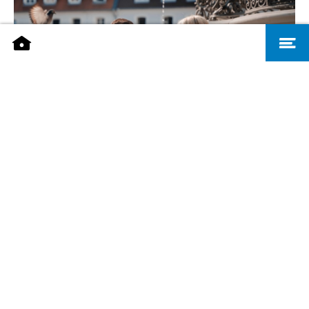
Shopping im Sommer - Visit Saarbrücken, R. Christ
TON PETIT SÉJOUR À SARREBRUCK
Découvrez le charme français, la diversité culinaire et
une riche offre culturelle à Sarrebruck !