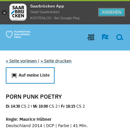
Saarbrücken App
ANSEHEN
Stadt Saarbrücken
KOSTENLOS - Bei Google Play
» Seite vorlesen
|
» Seite drucken
Auf meine Liste
PORN PUNK POETRY
Di 14:30
CS 2 I
Mi 10:00
CS 2 I
Fr 18:15
CS 2
Regie: Maurice Hübner
Deutschland 2014 | DCP | Farbe | 41 Min.