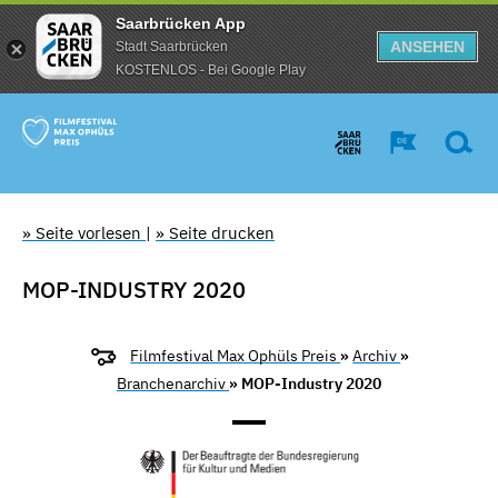
Saarbrücken App
ANSEHEN
Stadt Saarbrücken
KOSTENLOS - Bei Google Play
» Seite vorlesen
|
» Seite drucken
MOP-INDUSTRY 2020
Filmfestival Max Ophüls Preis
»
Archiv
»
Branchenarchiv
» MOP-Industry 2020