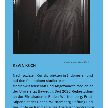
Kevin Koch - Kevin Koch
KEVIN KOCH
Nach sozialen Kunstprojekten in Indonesien und
auf den Philippinen studierte er
Medienwissenschaft und Angewandte Medien an
der Universität Bayreuth. Seit 2020 Regiestudium
an der Filmakademie Baden-Württemberg. Er ist
Stipendiat der Baden-Württemberg-Stiftung und
besuchte im Rahmen eines Austauschprogramms