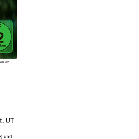
ntschr
t. UT
y) und