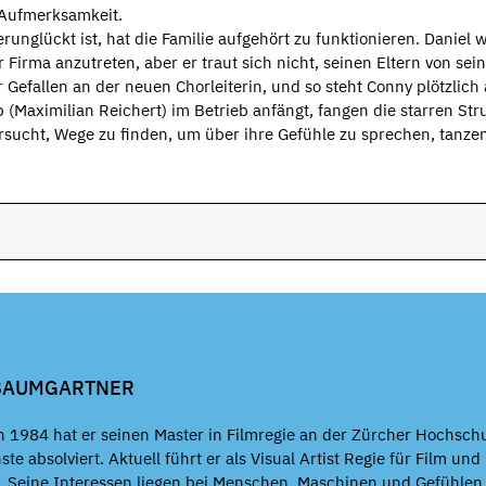
e Aufmerksamkeit.
runglückt ist, hat die Familie aufgehört zu funktionieren. Daniel w
er Firma anzutreten, aber er traut sich nicht, seinen Eltern von se
efallen an der neuen Chorleiterin, und so steht Conny plötzlich 
p (Maximilian Reichert) im Betrieb anfängt, fangen die starren St
rsucht, Wege zu finden, um über ihre Gefühle zu sprechen, tanzen
 BAUMGARTNER
 1984 hat er seinen Master in Filmregie an der Zürcher Hochsch
te absolviert. Aktuell führt er als Visual Artist Regie für Film und
. Seine Interessen liegen bei Menschen, Maschinen und Gefühlen