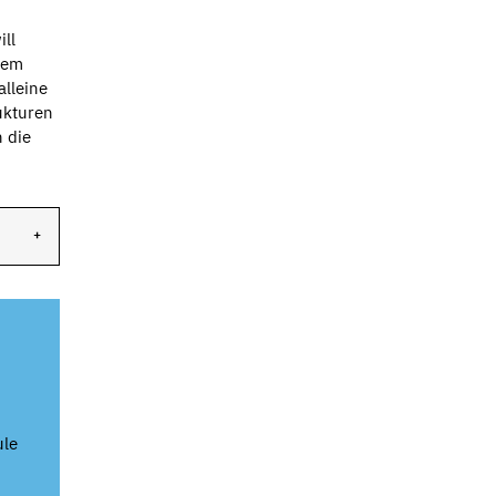
ill
inem
alleine
rukturen
 die
ule
.