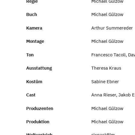
Regie
Michael Gülzow
Buch
Michael Gülzow
Kamera
Arthur Summereder
Montage
Michael Gülzow
Ton
Francesco Tacoli, Dav
Ausstattung
Theresa Kraus
Kostüm
Sabine Ebner
Cast
Anna Rieser, Jakob Eg
Produzenten
Michael Gülzow
Produktion
Michael Gülzow
Weltvertrieb
sixpackfilm