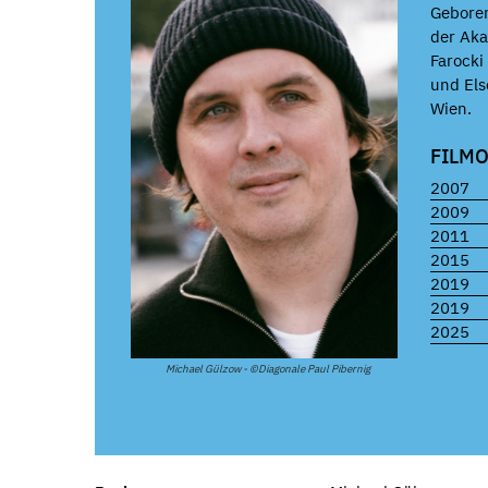
Geboren
der Ak
Farocki
und Els
Wien.
FILM
2007
2009
2011
2015
2019
2019
2025
Michael Gülzow - ©Diagonale Paul Pibernig