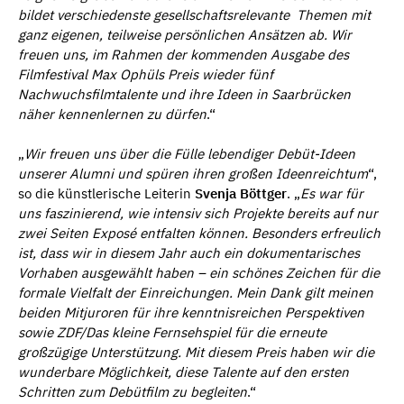
bildet verschiedenste gesellschaftsrelevante Themen mit
ganz eigenen, teilweise persönlichen Ansätzen ab. Wir
freuen uns, im Rahmen der kommenden Ausgabe des
Filmfestival Max Ophüls Preis wieder fünf
Nachwuchsfilmtalente und ihre Ideen in Saarbrücken
näher kennenlernen zu dürfen
.“
„
Wir freuen uns über die Fülle lebendiger Debüt-Ideen
unserer Alumni und spüren ihren großen Ideenreichtum
“,
so die künstlerische Leiterin
Svenja Böttger
. „
Es war für
uns faszinierend, wie intensiv sich Projekte bereits auf nur
zwei Seiten Exposé entfalten können. Besonders erfreulich
ist, dass wir in diesem Jahr auch ein dokumentarisches
Vorhaben ausgewählt haben – ein schönes Zeichen für die
formale Vielfalt der Einreichungen. Mein Dank gilt meinen
beiden Mitjuroren für ihre kenntnisreichen Perspektiven
sowie ZDF/Das kleine Fernsehspiel für die erneute
großzügige Unterstützung. Mit diesem Preis haben wir die
wunderbare Möglichkeit, diese Talente auf den ersten
Schritten zum Debütfilm zu begleiten
.“