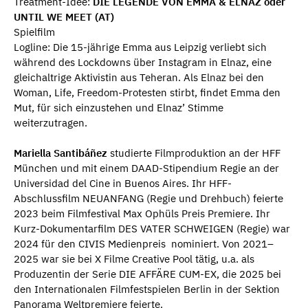
Treatment-Idee:
DIE LEGENDE VON EMMA & ELNAZ oder
UNTIL WE MEET (AT)
Spielfilm
Logline: Die 15-jährige Emma aus Leipzig verliebt sich
während des Lockdowns über Instagram in Elnaz, eine
gleichaltrige Aktivistin aus Teheran. Als Elnaz bei den
Woman, Life, Freedom-Protesten stirbt, findet Emma den
Mut, für sich einzustehen und Elnaz’ Stimme
weiterzutragen.
Mariella Santibáñez
studierte Filmproduktion an der HFF
München und mit einem DAAD-Stipendium Regie an der
Universidad del Cine in Buenos Aires. Ihr HFF-
Abschlussfilm NEUANFANG (Regie und Drehbuch) feierte
2023 beim Filmfestival Max Ophüls Preis Premiere. Ihr
Kurz-Dokumentarfilm DES VATER SCHWEIGEN (Regie) war
2024 für den CIVIS Medienpreis nominiert. Von 2021–
2025 war sie bei X Filme Creative Pool tätig, u.a. als
Produzentin der Serie DIE AFFÄRE CUM-EX, die 2025 bei
den Internationalen Filmfestspielen Berlin in der Sektion
Panorama Weltpremiere feierte.