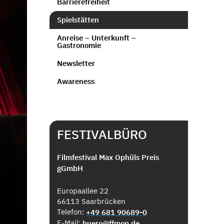
Barrierefreiheit
Spielstätten
Anreise – Unterkunft –
Gastronomie
Newsletter
Awareness
FESTIVALBÜRO
Filmfestival Max Ophüls Preis
gGmbH
Europaallee 22
66113 Saarbrücken
Telefon:
+49 681 90689-0
E-Mail:
buero@ffmop.de