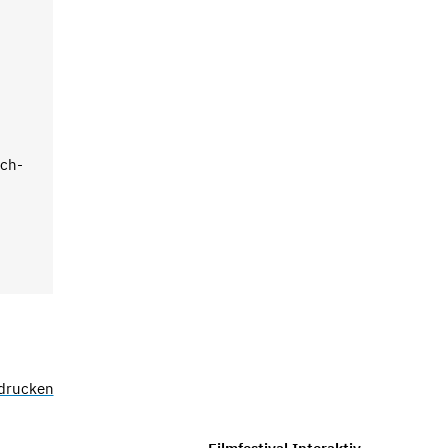
u
ch-
 drucken