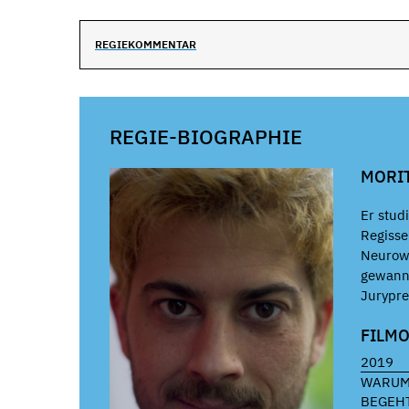
REGIEKOMMENTAR
REGIE-BIOGRAPHIE
MORI
Er stud
Regisse
Neurowi
gewann 
Jurypre
FILM
2019
WARU
BEGEH