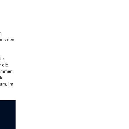
n
 aus den
ie
r die
ekommen
kt
rum, im