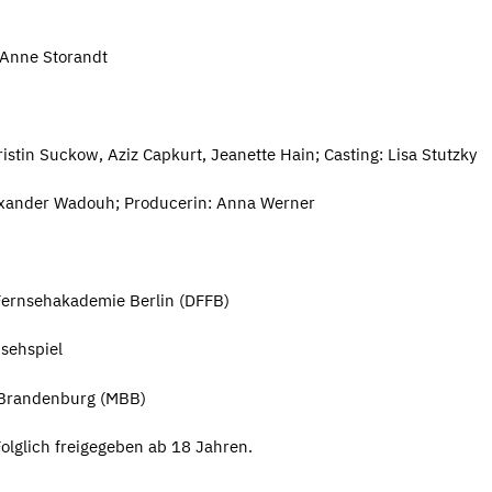
 Anne Storandt
stin Suckow, Aziz Capkurt, Jeanette Hain; Casting: Lisa Stutzky
exander Wadouh; Producerin: Anna Werner
Fernsehakademie Berlin (DFFB)
nsehspiel
-Brandenburg (MBB)
olglich freigegeben ab 18 Jahren.