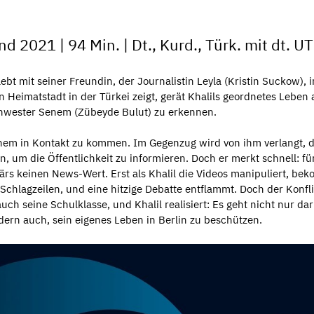
 2021 | 94 Min. | Dt., Kurd., Türk. mit dt. UT
bt mit seiner Freundin, der Journalistin Leyla (Kristin Suckow), i
en Heimatstadt in der Türkei zeigt, gerät Khalils geordnetes Leben
Schwester Senem (Zübeyde Bulut) zu erkennen.
nem in Kontakt zu kommen. Im Gegenzug wird von ihm verlangt, d
, um die Öffentlichkeit zu informieren. Doch er merkt schnell: fü
ärs keinen News-Wert. Erst als Khalil die Videos manipuliert, b
 Schlagzeilen, und eine hitzige Debatte entﬂammt. Doch der Konﬂi
uch seine Schulklasse, und Khalil realisiert: Es geht nicht nur da
ern auch, sein eigenes Leben in Berlin zu beschützen.