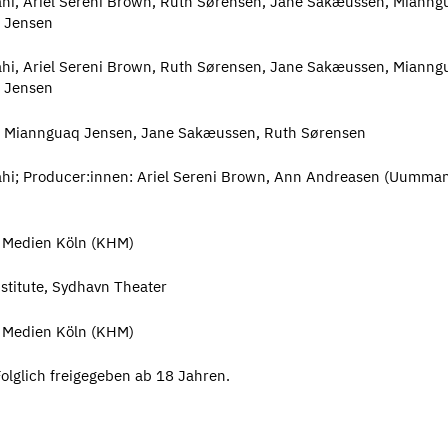
hi, Ariel Sereni Brown, Ruth Sørensen, Jane Sakæussen, Mianng
 Jensen
hi, Ariel Sereni Brown, Ruth Sørensen, Jane Sakæussen, Mianng
 Jensen
 Miannguaq Jensen, Jane Sakæussen, Ruth Sørensen
hi; Producer:innen: Ariel Sereni Brown, Ann Andreasen (Uumma
 Medien Köln (KHM)
titute, Sydhavn Theater
 Medien Köln (KHM)
olglich freigegeben ab 18 Jahren.