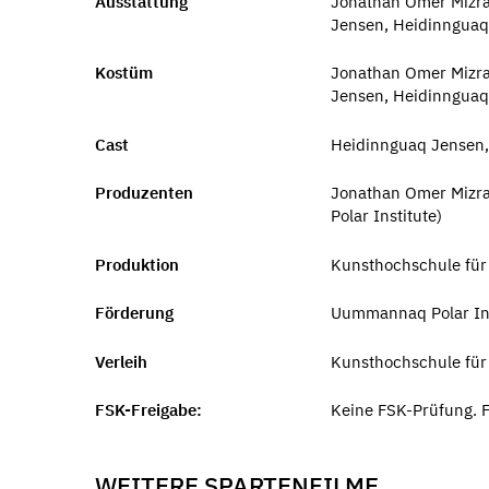
Ausstattung
Jonathan Omer Mizra
Jensen, Heidinnguaq
Kostüm
Jonathan Omer Mizra
Jensen, Heidinnguaq
Cast
Heidinnguaq Jensen,
Produzenten
Jonathan Omer Mizra
Polar Institute)
Produktion
Kunsthochschule für
Förderung
Uummannaq Polar Ins
Verleih
Kunsthochschule für
FSK-Freigabe:
Keine FSK-Prüfung. F
WEITERE SPARTENFILME