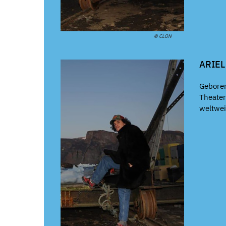
© CLON
ARIE
Geboren
Theate
weltwei