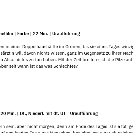
elfilm | Farbe | 22 Min. | Uraufführung
en in einer Doppelhaushälfte im Grünen, bis sie eines Tages winzi
usärztin will davon nichts wissen, ganz im Gegensatz zu ihrer Nac
Alice nichts zu tun haben. Mit der Zeit breiten sich die Pilze au
ber seit wann ist das was Schlechtes?
20 Min. | Dt., Niederl. mit dt. UT | Uraufführung
ern sein, aber nicht morgen, denn am Ende des Tages ist sie tot, g
auf den letzten Tag eines Menschen, begleitet von einer abweich