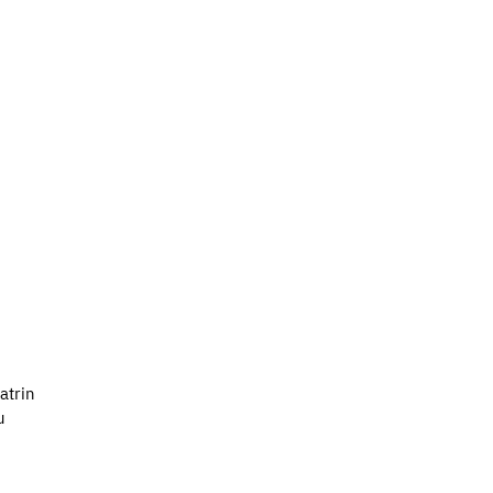
atrin
u