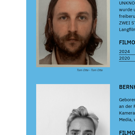
UNKNOWN
wurde u
freiber
ZWEI S
Langfi
FILM
2024
2020
Tom Otte - Tom Otte
BERN
Geboren
an der 
Kameram
Media, 
FILM