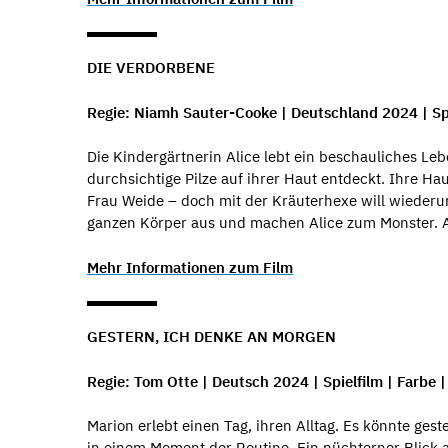
DIE VERDORBENE
Regie: Niamh Sauter-Cooke | Deutschland 2024 | Spi
Die Kindergärtnerin Alice lebt ein beschauliches Leb
durchsichtige Pilze auf ihrer Haut entdeckt. Ihre Ha
Frau Weide – doch mit der Kräuterhexe will wiederum 
ganzen Körper aus und machen Alice zum Monster. A
Mehr Informationen zum Film
GESTERN, ICH DENKE AN MORGEN
Regie: Tom Otte | Deutsch 2024 | Spielfilm | Farbe | 
Marion erlebt einen Tag, ihren Alltag. Es könnte gest
in einem Moment der Routine. Ein nüchterner Blick 