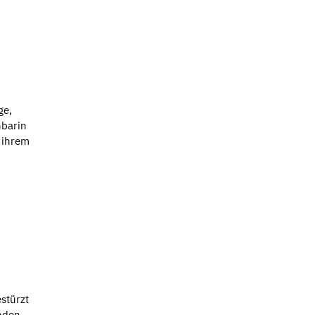
ge,
hbarin
f ihrem
estürzt
enden