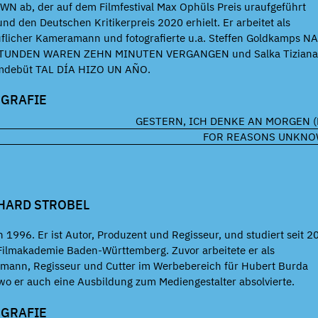
 ab, der auf dem Filmfestival Max Ophüls Preis uraufgeführt
nd den Deutschen Kritikerpreis 2020 erhielt. Er arbeitet als
uflicher Kameramann und fotografierte u.a. Steffen Goldkamps N
TUNDEN WAREN ZEHN MINUTEN VERGANGEN und Salka Tiziana
lmdebüt TAL DÍA HIZO UN AÑO.
OGRAFIE
GESTERN, ICH DENKE AN MORGEN (
FOR REASONS UNKN
HARD STROBEL
 1996. Er ist Autor, Produzent und Regisseur, und studiert seit 2
Filmakademie Baden-Württemberg. Zuvor arbeitete er als
ann, Regisseur und Cutter im Werbebereich für Hubert Burda
wo er auch eine Ausbildung zum Mediengestalter absolvierte.
OGRAFIE