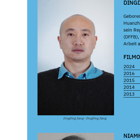
DING
Geboren
Huanzho
sein Re
(DFFB),
Arbeit a
FILM
2024
2016
2015
2014
2013
DingDing Jiang - DingDing Jiang
NIAM