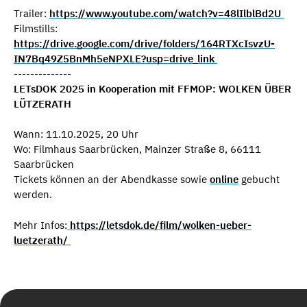
Trailer:
https://www.youtube.com/watch?v=48lIlblBd2U
Filmstills:
https://drive.google.com/drive/folders/164RTXcIsvzU-
IN7Bq49Z5BnMh5eNPXLE?usp=drive_link
--------------
LETsDOK 2025 in Kooperation mit FFMOP: WOLKEN ÜBER
LÜTZERATH
Wann: 11.10.2025, 20 Uhr
Wo: Filmhaus Saarbrücken, Mainzer Straße 8, 66111
Saarbrücken
Tickets können an der Abendkasse sowie
online
gebucht
werden.
Mehr Infos:
https://letsdok.de/film/wolken-ueber-
luetzerath/