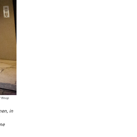
/ ffmop
nen, in
ine