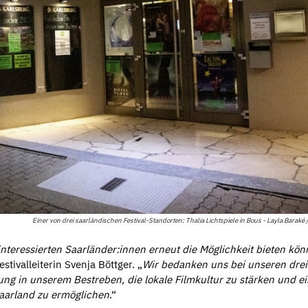
Einer von drei saarländischen Festival-Standorten: Thalia Lichtspiele in Bous - Layla Baraké 
nteressierten Saarländer:innen erneut die Möglichkeit bieten kön
Festivalleiterin Svenja Böttger. „
Wir bedanken uns bei unseren drei
ung in unserem Bestreben, die lokale Filmkultur zu stärken und e
Saarland zu ermöglichen
.“