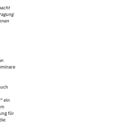
macht
tragung
önnen
an
seminare
auch
“ ein
lm
ung für
die