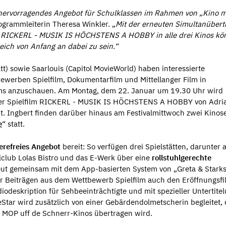
in hervorragendes Angebot für Schulklassen im Rahmen von „Kino 
rogrammleiterin Theresa Winkler. „
Mit der erneuten Simultanüber
rs RICKERL - MUSIK IS HÖCHSTENS A HOBBY in alle drei Kinos k
eich von Anfang an dabei zu sein.“
att) sowie Saarlouis (Capitol MovieWorld) haben interessierte
ewerben Spielfilm, Dokumentarfilm und Mittellanger Film in
ams anzuschauen. Am Montag, dem 22. Januar um 19.30 Uhr wird
er Spielfilm RICKERL - MUSIK IS HÖCHSTENS A HOBBY von Adri
 St. Ingbert finden darüber hinaus am Festivalmittwoch zwei Kino
e
“ statt.
ierefreies Angebot
bereit: So verfügen drei Spielstätten, darunter 
alclub Lolas Bistro und das E-Werk über eine
rollstuhlgerechte
rneut gemeinsam mit dem App-basierten System von „Greta & Starks
ier Beiträgen aus dem Wettbewerb Spielfilm auch den Eröffnungsfi
kription für Sehbeeinträchtigte und mit spezieller Untertitel
Star wird zusätzlich von einer Gebärdendolmetscherin begleitet, 
ei MOP uff de Schnerr-Kinos übertragen wird.