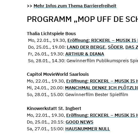
>>
Mehr Infos zum Thema Barrierefreiheit
PROGRAMM „MOP UFF DE SC
Thalia Lichtspiele Bous
Mo, 22.01., 19.30,
Eröffnung: RICKERL – MUSIK 
Do, 25.01., 19.00:
LAND DER BERGE
,
SÖDER
,
DAS 
Fr, 26.01., 19.30:
ARTHUR & DIANA
So, 28.01., 14.30: Gewinnerfilm Publikumspreis Spie
Capitol MovieWorld Saarlouis
Mo, 22.01., 19.30,
Eröffnung: RICKERL – MUSIK I
Mi, 24.01., 20.00:
MANCHMAL DENKE ICH PLÖTZLI
So, 28.01., 15.00: Gewinnerfilm Bester Spielfilm
Kinowerkstatt St. Ingbert
Mo, 22.01., 19.30,
Eröffnung: RICKERL – MUSIK I
Do, 25.01., 20.15:
GOOD NEWS
Sa, 27.01., 15:00:
HAUSNUMMER NULL