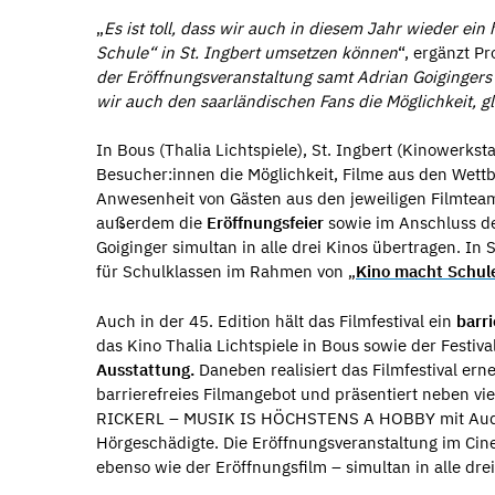
„
Es ist toll, dass wir auch in diesem Jahr wieder e
Schule“ in St. Ingbert umsetzen können
“, ergänzt P
der Eröffnungsveranstaltung samt Adrian Goiginge
wir auch den saarländischen Fans die Möglichkeit, gl
In Bous (Thalia Lichtspiele), St. Ingbert (Kinowerkst
Besucher:innen die Möglichkeit, Filme aus den Wettb
Anwesenheit von Gästen aus den jeweiligen Filmte
außerdem die
Eröffnungsfeier
sowie im Anschluss d
Goiginger simultan in alle drei Kinos übertragen. In
für Schulklassen im Rahmen von „
Kino macht Schul
Auch in der 45. Edition hält das Filmfestival ein
barr
das Kino Thalia Lichtspiele in Bous sowie der Festiv
Ausstattung.
Daneben realisiert das Filmfestival e
barrierefreies Filmangebot und präsentiert neben v
RICKERL – MUSIK IS HÖCHSTENS A HOBBY mit Audiodes
Hörgeschädigte. Die Eröffnungsveranstaltung im Cine
ebenso wie der Eröffnungsfilm – simultan in alle dr