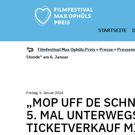
STARTSEITE
D
Filmfestival Max Ophüls Preis
»
Presse
»
Pressemi
Stunde“ am 6. Januar
Freitag, 5. Januar 2024
„MOP UFF DE SCHN
5. MAL UNTERWEGS
TICKETVERKAUF M